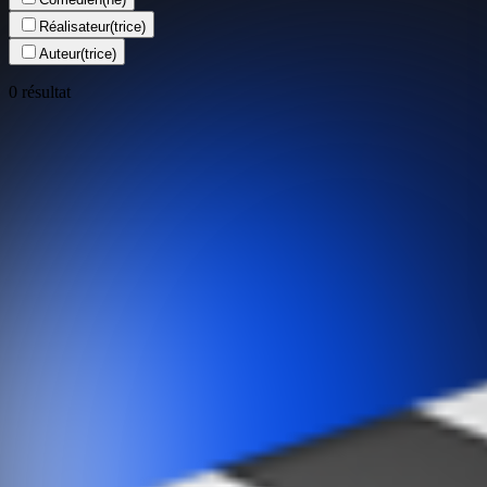
Réalisateur(trice)
Auteur(trice)
0 résultat