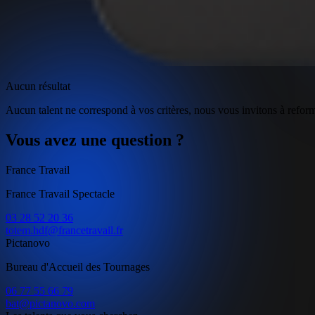
Aucun résultat
Aucun talent ne correspond à vos critères, nous vous invitons à refor
Vous avez une question ?
France Travail
France Travail Spectacle
03 28 52 20 36
totem.hdf@francetravail.fr
Pictanovo
Bureau d'Accueil des Tournages
06 77 55 66 79
bat@pictanovo.com