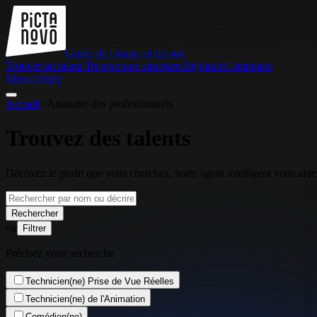
Guide de l'image et du son
Trouver un talent
Trouver une structure
Rejoindre l'annuaire
Mon compte
Accueil
>
Annuaire des professionnels
Trouvez des talents
Décrivez le profil que vous cherchez, notre agent intelligent vous aider
Rechercher
ou
Filtrer
Précisez votre recherche
Technicien(ne) Prise de Vue Réelles
Technicien(ne) de l'Animation
Comédien(ne)