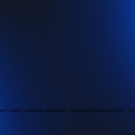
e Caméra / Rencontre réalisateurs - Tourcoing (Pictanovo) 2022 - Ateli