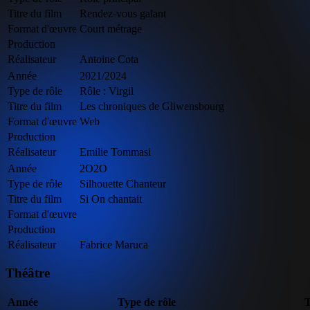
Titre du film
Rendez-vous galant
Format d'œuvre
Court métrage
Production
Réalisateur
Antoine Cota
Année
2021/2024
Type de rôle
Rôle : Virgil
Titre du film
Les chroniques de Gliwensbourg
Format d'œuvre
Web
Production
Réalisateur
Emilie Tommasi
Année
2O2O
Type de rôle
Silhouette Chanteur
Titre du film
Si On chantait
Format d'œuvre
Production
Réalisateur
Fabrice Maruca
Théâtre
Année
Type de rôle
T