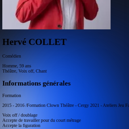
Hervé COLLET
Comédien
Homme, 59 ans
Théâtre, Voix off, Chant
Informations générales
Formation
2015 - 2016 /Formation Clown Théâtre - Cergy 2021 - Ateliers Jeu Fac
Voix off / doublage
Accepte de travailler pour du court métrage
Accepte la figuration