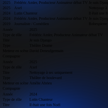
2025
Frédéric Amler, Producteur Animateur débat TV
Je suis Djan
2025
Axel
Nettoyage à
2024
Lutin Chanteur
Il était une 
2024
Frédéric Amler, Producteur Animateur débat TV
Je suis Djan
2019
Journaliste / Comédien
Robespierre
Année
2025
Type de rôle
Frédéric Amler, Producteur Animateur débat TV
Titre
Je suis Django
Type
Théâtre Drame
Metteur en scène
David Deneufgermain
Compagnie
Année
2025
Type de rôle
Axel
Titre
Nettoyage à sec uniquement
Type
Théâtre de boulevard
Metteur en scène
Amélie Abrieu
Compagnie
Année
2024
Type de rôle
Lutin Chanteur
Titre
Il était une fois Noël