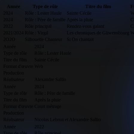
Année
Type de rôle
Titre du film
F
2024
Rôle : Lester Haule
Sainte Cécile
W
2024
Rôle : Père de famille
Après la pluie
C
2022
Rôle principal
Rendez-vous galant
C
2021/2024
Rôle : Virgil
Les chroniques de Gliwensbourg
W
2O2O
Silhouette Chanteur
Si On chantait
Année
2024
Type de rôle
Rôle : Lester Haule
Titre du film
Sainte Cécile
Format d'œuvre
Web
Production
Réalisateur
Alexandre Sallio
Année
2024
Type de rôle
Rôle : Père de famille
Titre du film
Après la pluie
Format d'œuvre
Court métrage
Production
Réalisateur
Nicolas Lebrun et Alexandre Sallio
Année
2022
Type de rôle
Rôle principal