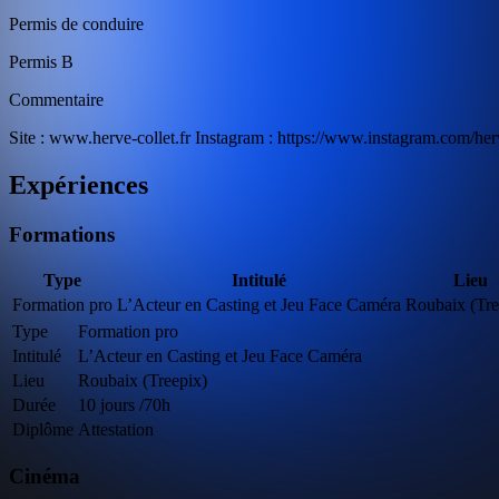
Permis de conduire
Permis B
Commentaire
Site : www.herve-collet.fr Instagram : https://www.instagram.com/herv
Expériences
Formations
Type
Intitulé
Lieu
Formation pro
L’Acteur en Casting et Jeu Face Caméra
Roubaix (Tre
Type
Formation pro
Intitulé
L’Acteur en Casting et Jeu Face Caméra
Lieu
Roubaix (Treepix)
Durée
10 jours /70h
Diplôme
Attestation
Cinéma