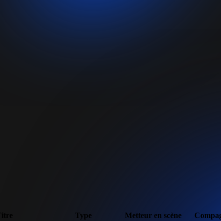
itre
Type
Metteur en scène
Compag