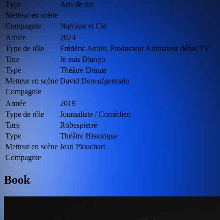
Type
Arts de rue
Metteur en scène
Compagnie
Narcisse et Cie
Année
2024
Type de rôle
Frédéric Amler, Producteur Animateur débat TV
Titre
Je suis Django
Type
Théâtre Drame
Metteur en scène
David Deneufgermain
Compagnie
Année
2019
Type de rôle
Journaliste / Comédien
Titre
Robespierre
Type
Théâtre Historique
Metteur en scène
Jean Plouchart
Compagnie
Book