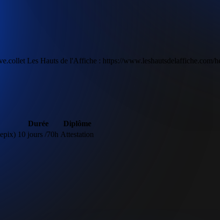
e.collet Les Hauts de l'Affiche : https://www.leshautsdelaffiche.com/he
Durée
Diplôme
epix)
10 jours /70h
Attestation