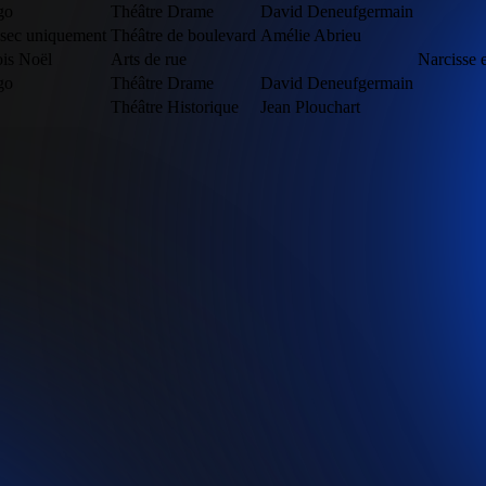
go
Théâtre Drame
David Deneufgermain
 sec uniquement
Théâtre de boulevard
Amélie Abrieu
fois Noël
Arts de rue
Narcisse 
go
Théâtre Drame
David Deneufgermain
Théâtre Historique
Jean Plouchart