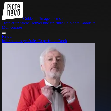
Guide de l'image et du son
Trouver un talent
Trouver une structure
Rejoindre l'annuaire
Mon compte
Retour
Informations générales
Expériences
Book